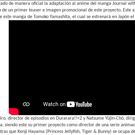
ado de manera oficial la adaptación al anime del manga Journal with 
de un primer teaser e imagen promocional de este proyecto. Este a
 de este manga de Tomoko Yamashita, el cual se estrenará en Japón e
ro, director de episodios en Durarara!!×2 y Natsume Yūjin-Chō, dirig
a, siendo este su primer proyecto como director de una serie animad
tras que Kenji Hayama (Princess Jellyfish, Tiger & Bunny) se ocupa d