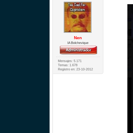
Nen
IA Bolchevique
Mensajes: 5.171
Temas: 1.678
Registro en: 23-10-2012