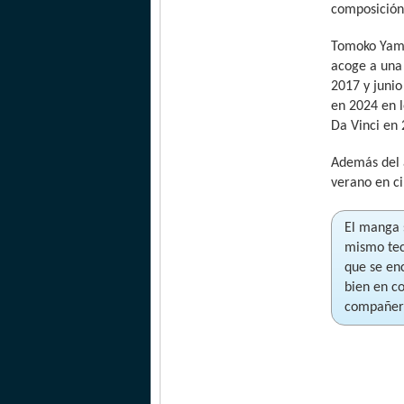
composición
Tomoko Yama
acoge a una 
2017 y juni
en 2024 en l
Da Vinci en 
Además del 
verano en ci
El manga s
mismo tec
que se en
bien en c
compañera