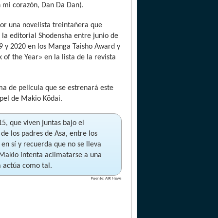
n mi corazón, Dan Da Dan).
or una novelista treintañera que
 la editorial Shodensha entre junio de
19 y 2020 en los Manga Taisho Award y
f the Year» en la lista de la revista
a de película que se estrenará este
apel de Makio Kōdai.
5, que viven juntas bajo el
de los padres de Asa, entre los
en sí y recuerda que no se lleva
 Makio intenta aclimatarse a una
 actúa como tal.
Fuente: AIR News