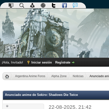
¡Hola, Invitado!
Iniciar sesión
Regístrate
Argentina Anime Foros
Alpha Zone
Noticias
Anunciado ani
dia
Anunciado anime de Sekiro: Shadows Die Twice
22-08-2025, 21:42