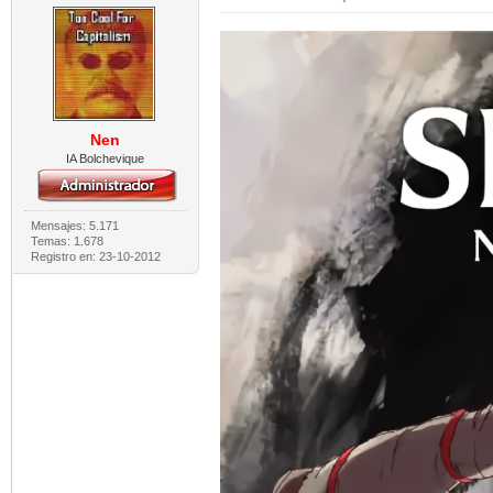
Nen
IA Bolchevique
Mensajes: 5.171
Temas: 1.678
Registro en: 23-10-2012