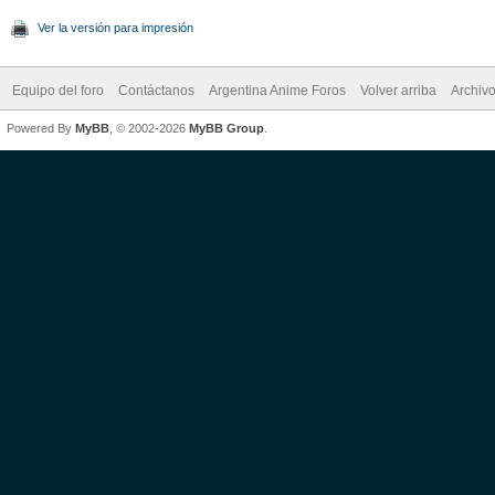
Ver la versión para impresión
Equipo del foro
Contáctanos
Argentina Anime Foros
Volver arriba
Archiv
Powered By
MyBB
, © 2002-2026
MyBB Group
.