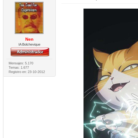
Nen
IA Bolchevique
Mensajes: 5.170
Temas: 1.677
Registro en: 23-10-2012