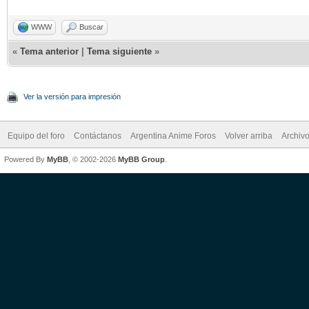
WWW
Buscar
«
Tema anterior
|
Tema siguiente
»
Ver la versión para impresión
Equipo del foro
Contáctanos
Argentina Anime Foros
Volver arriba
Archiv
Powered By
MyBB
, © 2002-2026
MyBB Group
.