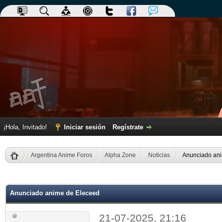
¡Hola, Invitado!
Iniciar sesión
Regístrate
Argentina Anime Foros
Alpha Zone
Noticias
Anunciado an
dia
Anunciado anime de Eleceed
21-07-2025, 21:16