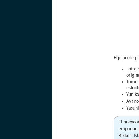
Equipo de p
Lotte 
origin
Tomoh
estudi
Yuniko
Ayano
Yasuh
El nuevo 
empaqueta
Bikkuri-M