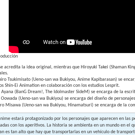
roducción
se acredita la idea original, mientras que Hiroyuki Takei (Shaman Ki
ales.
iro Tsukimisato (Ueno-san wa Bukiyou, Anime Kapibarasan) se encarg
os Shin-Ei Animation en colaboración con los estudios Lesprit.
 Ayana (BanG Dream!, The Idolmaster SideM) se encarga de la escritu
 Oowada (Ueno-san wa Bukiyou) se encarga del diseño de personajes 
iro Misawa (Ueno-san wa Bukiyou, Hinamatsuri) se encarga de la com
anime estará protagonizado por los personajes que aparecen en las p
das con los aperitivos. La historia se ambienta en un mundo en el qu
an es tan alto que hay que transportarlas en un vehículo de transpor