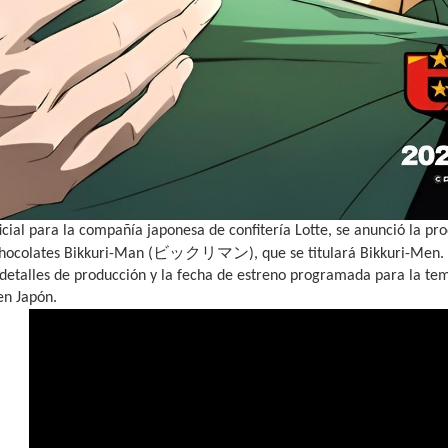
oficial para la compañía japonesa de confitería Lotte, se anunció la 
ビックリマン
chocolates Bikkuri-Man (
), que se titulará Bikkuri-Men
 detalles de producción y la fecha de estreno programada para la t
en Japón.