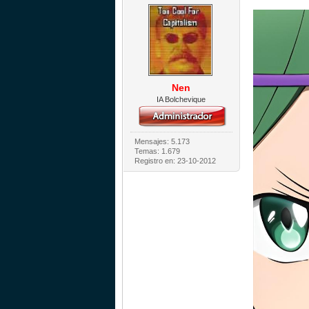
Nen
IA Bolchevique
Mensajes: 5.173
Temas: 1.679
Registro en: 23-10-2012