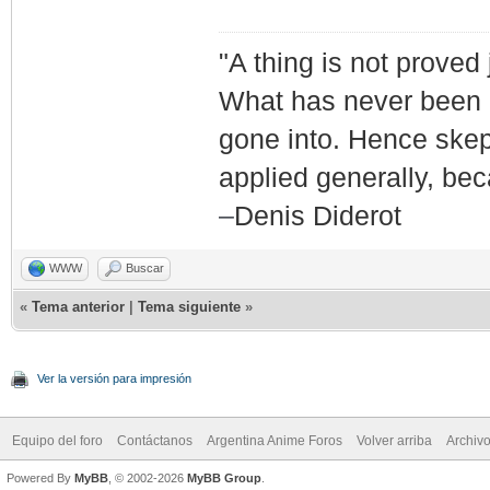
"A thing is not proved
What has never been g
gone into. Hence skepti
applied generally, bec
–
Denis Diderot
WWW
Buscar
«
Tema anterior
|
Tema siguiente
»
Ver la versión para impresión
Equipo del foro
Contáctanos
Argentina Anime Foros
Volver arriba
Archiv
Powered By
MyBB
, © 2002-2026
MyBB Group
.