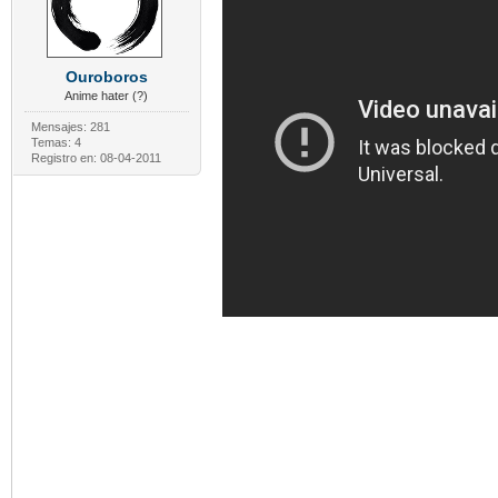
Ouroboros
Anime hater (?)
Mensajes: 281
Temas: 4
Registro en: 08-04-2011