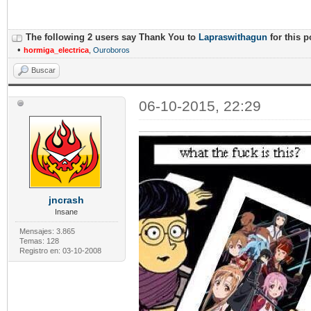
The following 2 users say Thank You to
Lapraswithagun
for this p
•
hormiga_electrica
,
Ouroboros
Buscar
06-10-2015, 22:29
jncrash
Insane
Mensajes: 3.865
Temas: 128
Registro en: 03-10-2008