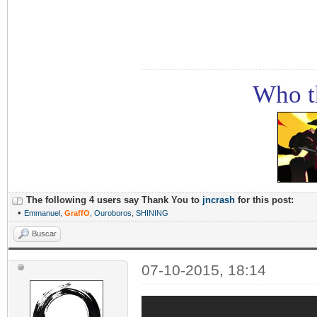
Who th
The following 4 users say Thank You to
jncrash
for this post:
•
Emmanuel
,
GraffO
,
Ouroboros
,
SHINING
Buscar
07-10-2015, 18:14