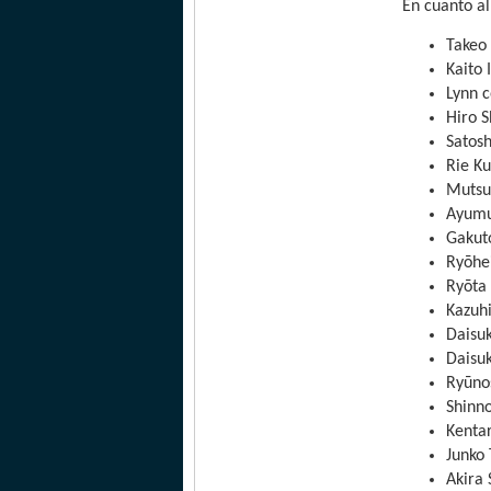
En cuanto al
Takeo
Kaito
Lynn 
Hiro 
Satos
Rie K
Mutsu
Ayumu
Gakut
Ryōhe
Ryōta
Kazuh
Daisu
Daisuk
Ryūno
Shinn
Kentar
Junko
Akira