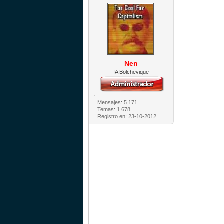
Nen
IA Bolchevique
Mensajes: 5.171
Temas: 1.678
Registro en: 23-10-2012