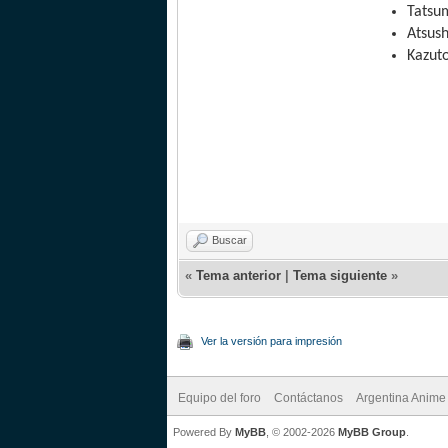
Tatsu
Atsus
Kazut
Buscar
«
Tema anterior
|
Tema siguiente
»
Ver la versión para impresión
Equipo del foro
Contáctanos
Argentina Anime
Powered By
MyBB
, © 2002-2026
MyBB Group
.