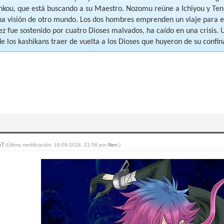
nkou, que está buscando a su Maestro. Nozomu reúne a Ichiyou y Tenko
na visión de otro mundo. Los dos hombres emprenden un viaje para e
z fue sostenido por cuatro Dioses malvados, ha caído en una crisis. 
e los kashikans traer de vuelta a los Dioses que huyeron de su conf
:57
(Última modificación: 16-09-2024, 21:58 por
Nen
.)