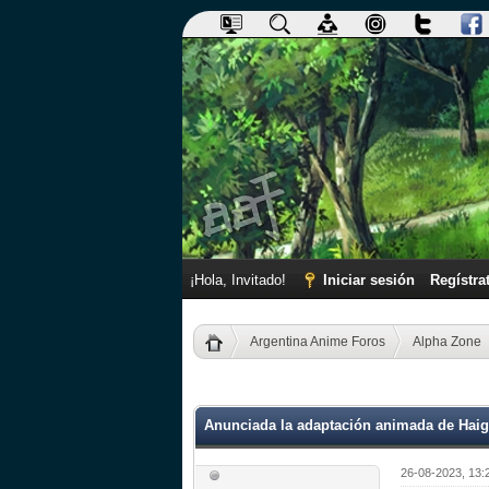
¡Hola, Invitado!
Iniciar sesión
Regístra
Argentina Anime Foros
Alpha Zone
0 voto(s) - 0 Media
1
2
3
4
5
Anunciada la adaptación animada de Hai
26-08-2023, 13: