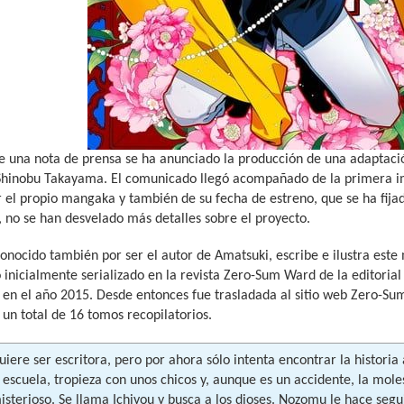
e una nota de prensa se ha anunciado la producción de una adaptac
Shinobu Takayama. El comunicado llegó acompañado de la primera i
r el propio mangaka y también de su fecha de estreno, que se ha fija
 no se han desvelado más detalles sobre el proyecto.
nocido también por ser el autor de Amatsuki, escribe e ilustra est
 inicialmente serializado en la revista Zero-Sum Ward de la editorial 
 en el año 2015. Desde entonces fue trasladada al sitio web Zero-S
un total de 16 tomos recopilatorios.
ere ser escritora, pero por ahora sólo intenta encontrar la historia
 escuela, tropieza con unos chicos y, aunque es un accidente, la mole
sterioso. Se llama Ichiyou y busca a los dioses. Nozomu le hace segu