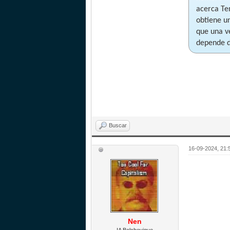
acerca Te
obtiene u
que una ve
depende d
Buscar
16-09-2024, 21
Nen