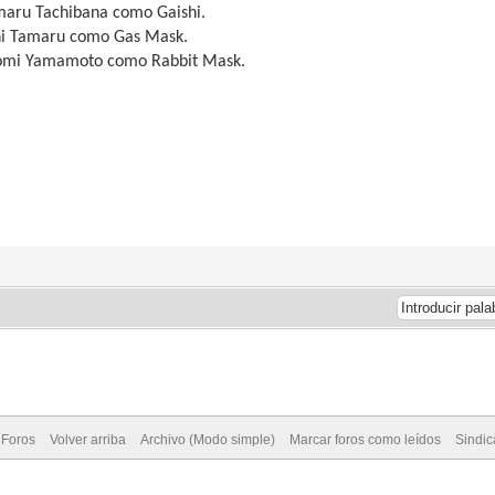
maru Tachibana como Gaishi.
hi Tamaru como Gas Mask.
omi Yamamoto como Rabbit Mask.
 Foros
Volver arriba
Archivo (Modo simple)
Marcar foros como leídos
Sindi