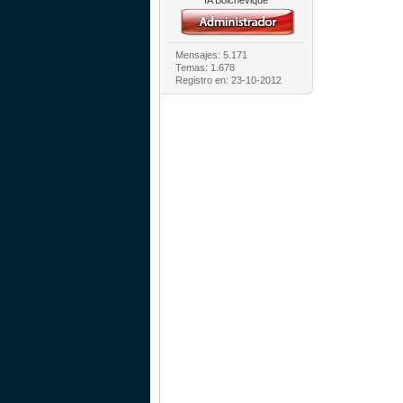
IA Bolchevique
Mensajes: 5.171
Temas: 1.678
Registro en: 23-10-2012