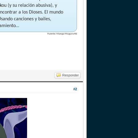
u (y su relación abusiva), y
ncontrar a los Dioses. El mundo
Usando canciones y bailes,
inamiento…
Fuente: Manga Mogura RE
Responder
#2