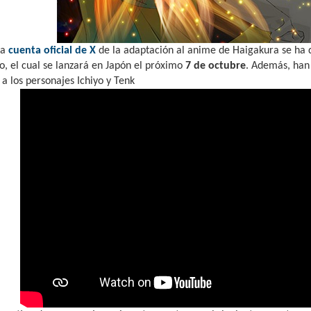
la
cuenta oficial de X
de la adaptación al anime de Haigakura se ha 
o, el cual se lanzará en Japón el próximo
7 de octubre
. Además, han 
 a los personajes Ichiyo y Tenk