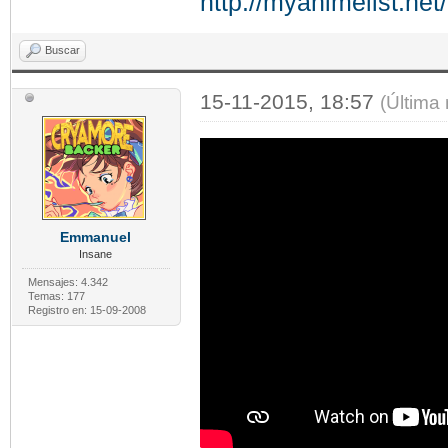
http://myanimelist.net
Buscar
15-11-2015, 18:57
(Última
Emmanuel
Insane
Mensajes: 4.342
Temas: 177
Registro en: 15-09-2008