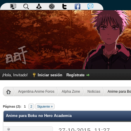
¡Hola, Invitado!
Iniciar sesión
Regístrate
Argentina Anime Foros
Alpha Zone
Noticias
Anime para B
dia
Páginas (2):
1
2
Siguiente »
Anime para Boku no Hero Academia
27-10-2015, 11:27