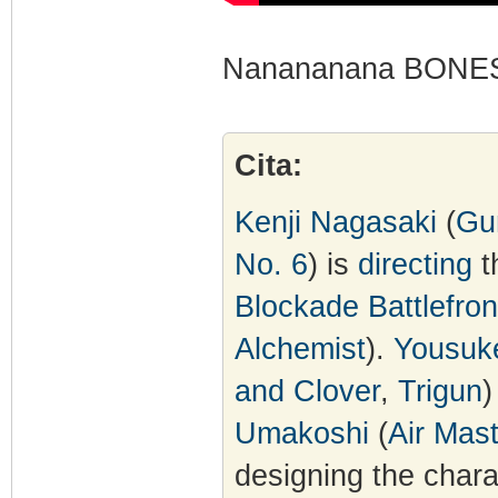
Nanananana BONE
Cita:
Kenji Nagasaki
(
Gu
No. 6
) is
directing
t
Blockade Battlefron
Alchemist
).
Yousuk
and Clover
,
Trigun
)
Umakoshi
(
Air Mast
designing the chara