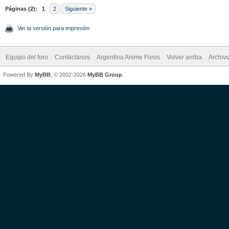
Páginas (2):
1
2
Siguiente »
Ver la versión para impresión
Equipo del foro
Contáctanos
Argentina Anime Foros
Volver arriba
Archiv
Powered By
MyBB
, © 2002-2026
MyBB Group
.