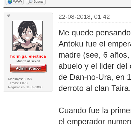
WWW
Buscar
22-08-2018, 01:42
Me quede pensando e
Antoku fue el emper
madre (see, 6 años, 
hormiga_electrica
Muerte al Isekai!
abuelo y el lider de
de Dan-no-Ura, en 1
Mensajes: 8.158
Temas: 1.078
derroto al clan Tai
Registro en: 11-09-2008
Cuando fue la prime
el emperador numer