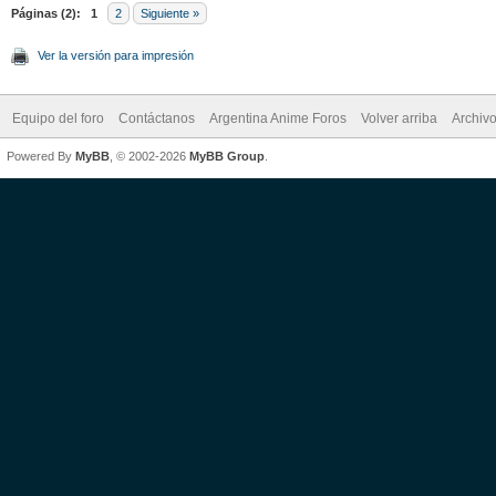
Páginas (2):
1
2
Siguiente »
Ver la versión para impresión
Equipo del foro
Contáctanos
Argentina Anime Foros
Volver arriba
Archiv
Powered By
MyBB
, © 2002-2026
MyBB Group
.