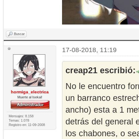
Buscar
17-08-2018, 11:19
creap21 escribió:
No le encuentro fo
hormiga_electrica
un barranco estrech
Muerte al Isekai!
ancho) esta a 1 me
Mensajes: 8.158
detrás del general
Temas: 1.078
Registro en: 11-09-2008
los chabones, o sea