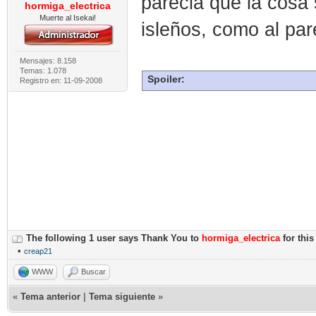
parecia que la cosa 
hormiga_electrica
Muerte al Isekai!
isleños, como al par
Mensajes: 8.158
Temas: 1.078
Spoiler:
Registro en: 11-09-2008
The following 1 user says Thank You to
hormiga_electrica
for this
•
creap21
WWW
Buscar
«
Tema anterior
|
Tema siguiente
»