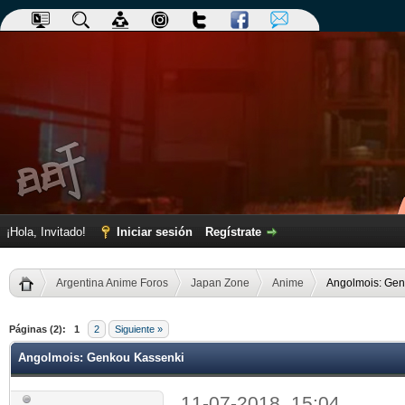
¡Hola, Invitado!
Iniciar sesión
Regístrate
Argentina Anime Foros
Japan Zone
Anime
Angolmois: Gen
dia
Páginas (2):
1
2
Siguiente »
Angolmois: Genkou Kassenki
11-07-2018, 15:04