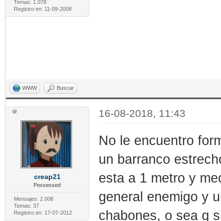
Temas: 1.078
Registro en: 11-09-2008
WWW
Buscar
16-08-2018, 11:43
No le encuentro for
un barranco estrecho
esta a 1 metro y me
creap21
Possessed
general enemigo y u
Mensajes: 2.008
Temas: 37
chabones, o sea q si
Registro en: 17-07-2012