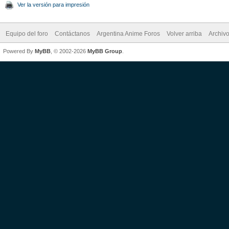
Ver la versión para impresión
Equipo del foro
Contáctanos
Argentina Anime Foros
Volver arriba
Archiv
Powered By
MyBB
, © 2002-2026
MyBB Group
.