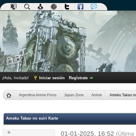
¡Hola, Invitado!
Iniciar sesión
Regístrate
Argentina Anime Foros
Japan Zone
Anime
Ameku Takao no 
dia
Ameku Takao no suiri Karte
01-01-2025, 16:52
(Última