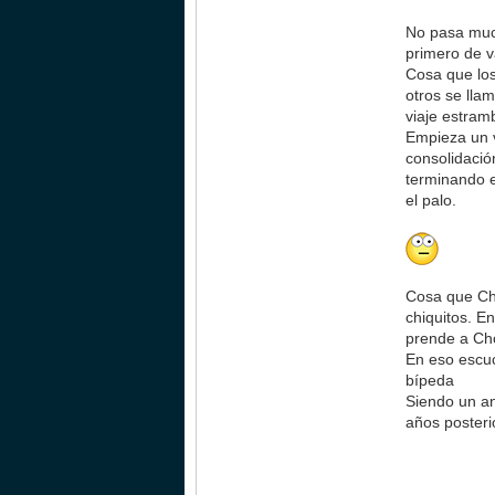
No pasa much
primero de 
Cosa que los
otros se lla
viaje estram
Empieza un v
consolidación
terminando e
el palo.
Cosa que Ch
chiquitos. E
prende a Ch
En eso escuc
bípeda
Siendo un an
años posteri