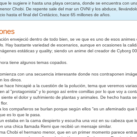
 que le sugiere ir hasta una playa cercana, donde se encuentra con un
enor Chobi. De repente sale del mar un OVNI y los abduce, llevándolos
cio hasta el final del Cretácico, hace 65 millones de años.
iones
ación envejeció dentro de todo bien, se ve que es uno de esos animes
80s. Hay bastante variedad de escenarios, aunque en ocasiones la cali
ágenes estáticas y quality; siendo un anime del creador de Cyborg 0
.
nora tiene algunos temas copados.
comienza con una secuencia interesante donde nos contraponen imágen
n los dinos.
se hace hincapié a la cuestión de la polución, tema que veremos vari
en al "protagonista" y lo pongo así entre comillas por lo que voy a con
 siente el dolor y sufrimiento de plantas y animales. De hecho hasta 
flor.
a los compañeros se burlan porque según ellos "es un afeminado que l
ue es lo que le pasa.
n estaba en la cama despierto y escucha una voz en su cabeza que le 
n una chica llamada Remi que recibió un mensaje similar.
suma Chobi el hermano menor, que en un primer momento parece entra