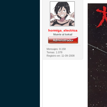
hormiga_electrica
Muerte al Isekai!
Mensajes: 8.158
Temas: 1.078
Registro en: 11-09-2008