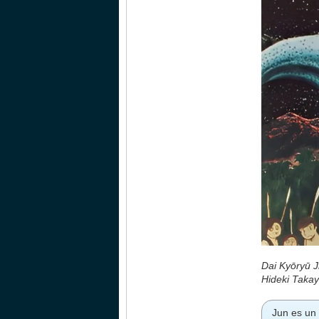
Dai Kyōryū J
Hideki Taka
Jun es un 