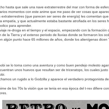
o hasta que sale una nave extraterrestre del mar con forma de esfera
varios momentos con este anime que me paso de ver cosas que aparece
 extraterrestres (que parecen ser seres de energía) les comentan que s
ma empatía, y que actualmente estaba bastante atrofiada en los seres 
bolico para aprender.
iaje re-droga en el tiempo y el espacio, empezando con la formación d
 de la Tierra y el extenso periodo de lluvias donde se formaron los océa
n algún punto hace 65 millones de años, donde los alienígenas dicen 
obi se lo toma como una aventura y como buen pendejo molesto agarra
ncuentran unos huevos que resultan ser de triceratops, los cuales just
obi.
hamos un rugido a lo Godzilla y aparece el verdadero protagonista del 
ime de los 70s la visión que se tenia en esa época del t-rex difiere c
ores.