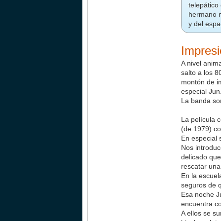
telepático
hermano m
y del espa
Impres
A nivel anim
salto a los 
montón de im
especial Jun
La banda so
La película 
(de 1979) co
En especial 
Nos introduc
delicado que
rescatar una 
En la escuel
seguros de q
Esa noche Ju
encuentra co
A ellos se 