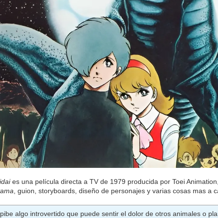
idai
es una película directa a TV de 1979 producida por Toei Animation
yama
, guion, storyboards, diseño de personajes y varias cosas mas a 
pibe algo introvertido que puede sentir el dolor de otros animales o p