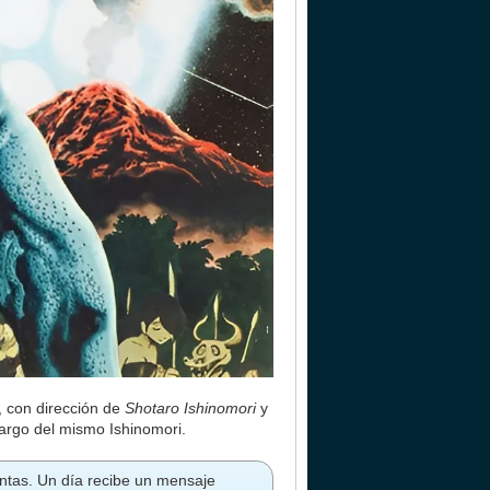
, con dirección de
Shotaro Ishinomori
y
cargo del mismo Ishinomori.
lantas. Un día recibe un mensaje