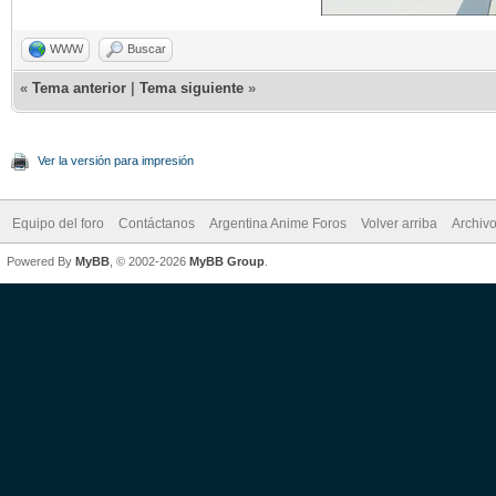
WWW
Buscar
«
Tema anterior
|
Tema siguiente
»
Ver la versión para impresión
Equipo del foro
Contáctanos
Argentina Anime Foros
Volver arriba
Archiv
Powered By
MyBB
, © 2002-2026
MyBB Group
.