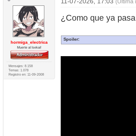
11-07-2026, 17:03
(Última
¿Como que ya pasa
Spoiler:
hormiga_electrica
Muerte al Isekai!
Mensajes: 8.158
Temas: 1.078
Registro en: 11-09-2008