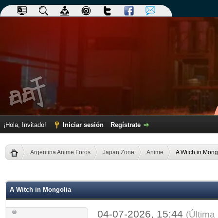
¡Hola, Invitado!
Iniciar sesión
Regístrate
Argentina Anime Foros
Japan Zone
Anime
A Witch in Mong
dia
A Witch in Mongolia
04-07-2026, 15:44
(Última