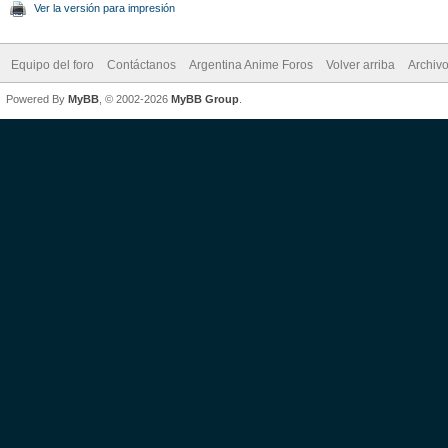
Ver la versión para impresión
Equipo del foro
Contáctanos
Argentina Anime Foros
Volver arriba
Archiv
Powered By
MyBB
, © 2002-2026
MyBB Group
.