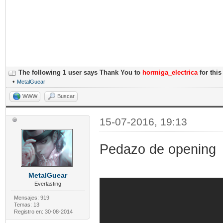
The following 1 user says Thank You to
hormiga_electrica
for this
•
MetalGuear
WWW
Buscar
15-07-2016, 19:13
Pedazo de opening
MetalGuear
Everlasting
Mensajes: 919
Temas: 13
Registro en: 30-08-2014