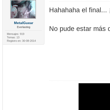
Hahahaha el final...
MetalGuear
No pude estar más 
Everlasting
Mensajes: 919
Temas: 13
Registro en: 30-08-2014