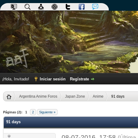
¡Hola, Invitado!
Iniciar sesión
Regístrate
Argentina Anime Foros
Japan Zone
Anime
91 days
dia
Páginas (2):
1
2
Siguiente »
91 days
08-07-2016, 17:58
(Última