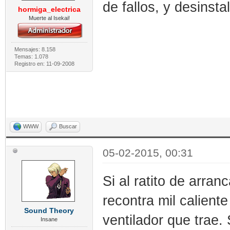
de fallos, y desinsta
hormiga_electrica
Muerte al Isekai!
Mensajes: 8.158
Temas: 1.078
Registro en: 11-09-2008
WWW
Buscar
05-02-2015, 00:31
Si al ratito de arran
recontra mil calient
Sound Theory
ventilador que trae.
Insane