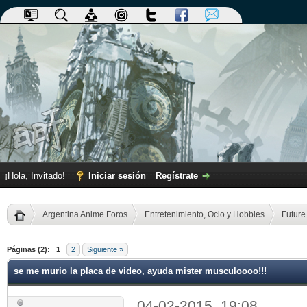
¡Hola, Invitado!
Iniciar sesión
Regístrate
Argentina Anime Foros
Entretenimiento, Ocio y Hobbies
Future
dia
Páginas (2):
1
2
Siguiente »
se me murio la placa de video, ayuda mister musculoooo!!!
04-02-2015, 19:08