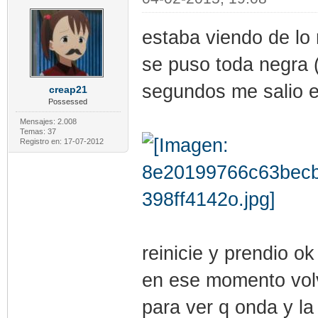
estaba viendo de lo 
se puso toda negra 
segundos me salio e
creap21
Possessed
Mensajes: 2.008
Temas: 37
Registro en: 17-07-2012
reinicie y prendio o
en ese momento vol
para ver q onda y la