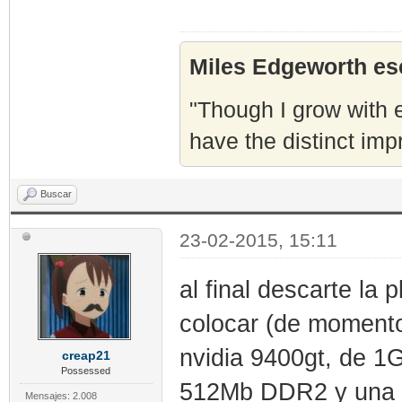
Miles Edgeworth esc
"Though I grow with e
have the distinct imp
Buscar
23-02-2015, 15:11
al final descarte la
colocar (de moment
nvidia 9400gt, de 1
creap21
Possessed
512Mb DDR2 y una a
Mensajes: 2.008