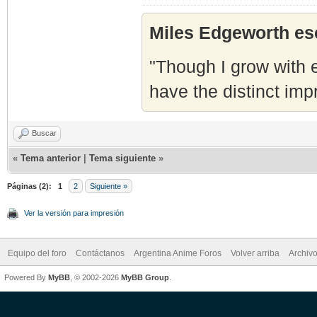
Miles Edgeworth esc
"Though I grow with e
have the distinct imp
Buscar
«
Tema anterior
|
Tema siguiente
»
Páginas (2):
1
2
Siguiente »
Ver la versión para impresión
Equipo del foro
Contáctanos
Argentina Anime Foros
Volver arriba
Archiv
Powered By
MyBB
, © 2002-2026
MyBB Group
.