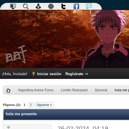
¡Hola, Invitado!
Iniciar sesión
Regístrate
Argentina Anime Foros
Limiter Released
General
hola me 
dia
Páginas (2):
1
2
Siguiente »
hola me presento
26-02-2024, 04:19