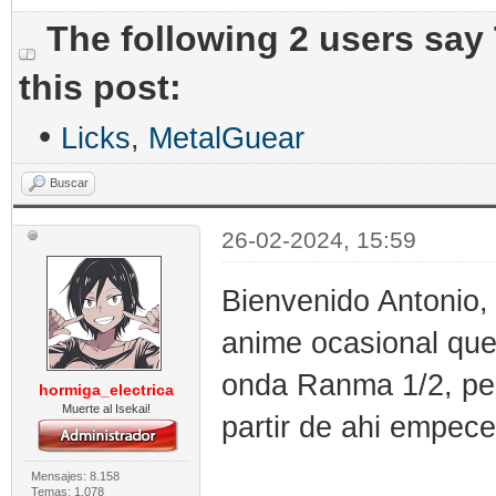
The following 2 users say
this post:
•
Licks
,
MetalGuear
Buscar
26-02-2024, 15:59
Bienvenido Antonio,
anime ocasional que
onda Ranma 1/2, per
hormiga_electrica
Muerte al Isekai!
partir de ahi empec
Mensajes: 8.158
Temas: 1.078