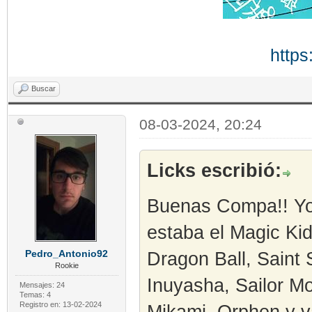
https
Buscar
08-03-2024, 20:24
Licks escribió:
Buenas Compa!! Yo 
estaba el Magic Ki
Pedro_Antonio92
Dragon Ball, Saint
Rookie
Inuyasha, Sailor M
Mensajes: 24
Temas: 4
Registro en: 13-02-2024
Mikami, Orphen y v