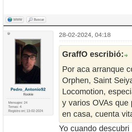
WWW
Buscar
28-02-2024, 04:18
GraffO escribió:
Por aca arranque co
Orphen, Saint Seiya
Pedro_Antonio92
Locomotion, espec
Rookie
y varios OVAs que 
Mensajes: 24
Temas: 4
Registro en: 13-02-2024
en casa, cuenta vit
Yo cuando descubri 