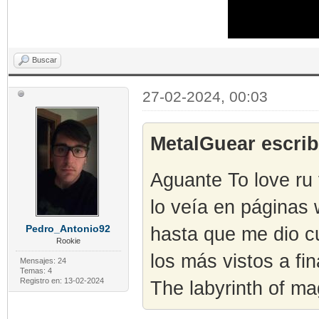
Buscar
27-02-2024, 00:03
MetalGuear escrib
Aguante To love ru 
lo veía en páginas 
Pedro_Antonio92
hasta que me dio cu
Rookie
los más vistos a f
Mensajes: 24
Temas: 4
Registro en: 13-02-2024
The labyrinth of m