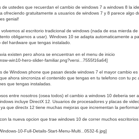
 de ustedes que recuerdan el cambio de windows 7 a windows 8 la id
ta ofreciendo gratuitamente a usuarios de windows 7 y 8 parece algo 
es genial!
olvemos al escritorio tradicional de windows (nada de esa mierda de ti
tento obligarnos a usar). Windows 10 se adapta automaticamente a panta
 del hardware que tengas instalado.
davia existen pero ahora se encuentran en el menu de inicio
os de Windows phone que pasan desde windows 7 el mayor cambio es 
 que ahora sincroniza el contenido que tengas en tu telefono con tu p
ones que tengas instaladas.
iosos entre nosotros (osea todos) el cambio a windows 10 deberia ser a
indows incluye DirectX 12. Usuarios de procesadores y placas de video
 ya que directx 12 tiene muchas mejoras que incrementan la perform
con la nueva opcion que trae windows 10 de correr muchos escritorios 