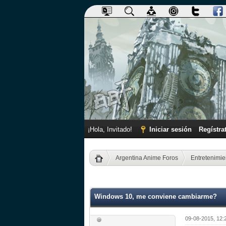
¡Hola, Invitado!
Iniciar sesión
Regístra
Argentina Anime Foros
Entretenimie
0 voto(s) - 0 Media
1
2
3
4
5
Windows 10, me conviene cambiarme?
09-08-2015, 12: