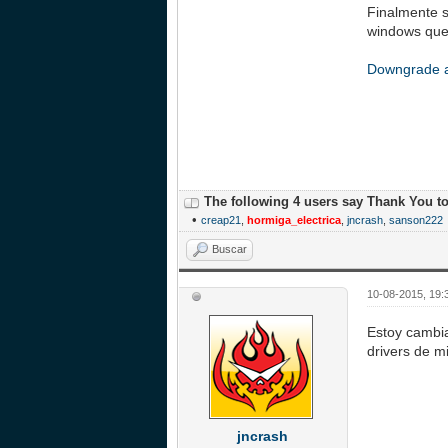
Finalmente s
windows que 
Downgrade a
The following 4 users say Thank You t
•
creap21
,
hormiga_electrica
,
jncrash
,
sanson222
Buscar
10-08-2015, 19:
Estoy cambi
drivers de m
jncrash