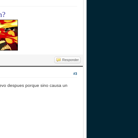
m?
Responder
#3
 nuevo despues porque sino causa un