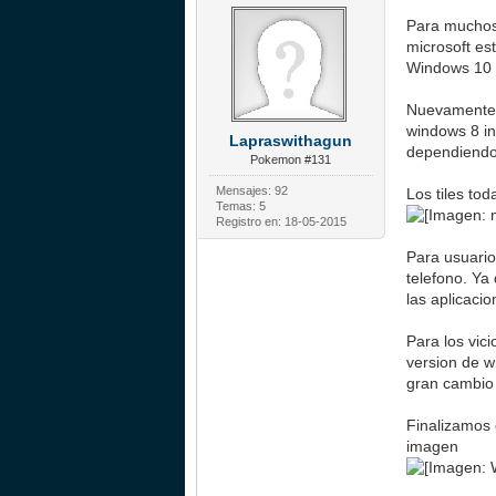
Para muchos
microsoft es
Windows 10 
Nuevamente v
windows 8 in
Lapraswithagun
dependiendo
Pokemon #131
Mensajes: 92
Los tiles to
Temas: 5
Registro en: 18-05-2015
Para usuari
telefono. Ya
las aplicaci
Para los vic
version de w
gran cambio
Finalizamos 
imagen