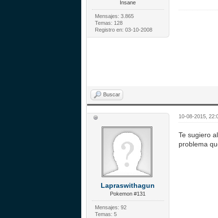
Insane
Mensajes: 3.865
Temas: 128
Registro en: 03-10-2008
Buscar
10-08-2015, 22:
Te sugiero a
problema que
Lapraswithagun
Pokemon #131
Mensajes: 92
Temas: 5