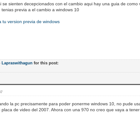
i se sienten decepcionados con el cambio aqui hay una guia de como vo
tenias previa a el cambio a windows 10
 tu version previa de windows
o
Lapraswithagun
for this post:
37
ando la pc precisamente para poder ponerme windows 10, no pude usa
i placa de video del 2007. Ahora con una 970 no creo que vaya a tene