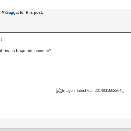
o
MrSaggat
for this post:
45
abrina la bruja adolescente?