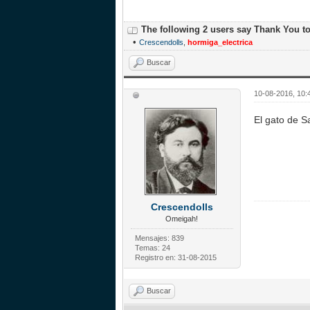
The following 2 users say Thank You t
•
Crescendolls
,
hormiga_electrica
Buscar
10-08-2016, 10:
El gato de S
Crescendolls
Omeigah!
Mensajes: 839
Temas: 24
Registro en: 31-08-2015
Buscar