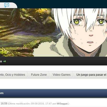
te
nto, Ocio y Hobbies
Future Zone
Video Games
Un juego para pasar el 
lem
, 16:59
(Última modificación: 09-08-2016, 17:47 por
MrSaggat
.)