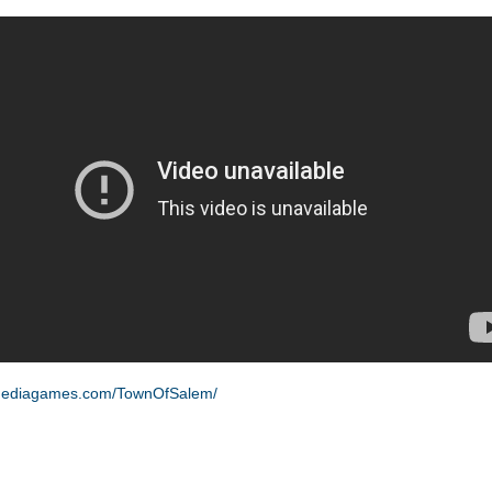
kmediagames.com/TownOfSalem/