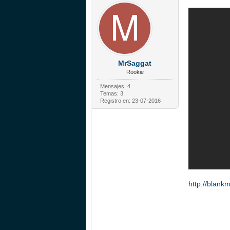
MrSaggat
Rookie
Mensajes: 4
Temas: 3
Registro en: 23-07-2016
http://blan