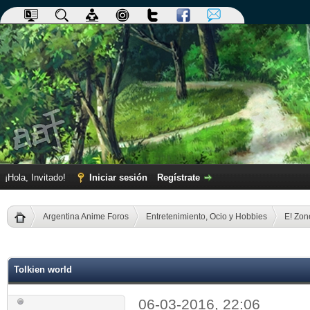
¡Hola, Invitado!
Iniciar sesión
Regístrate
Argentina Anime Foros
Entretenimiento, Ocio y Hobbies
E! Zon
dia
Tolkien world
06-03-2016, 22:06