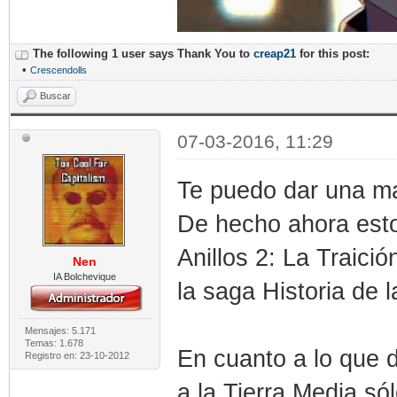
The following 1 user says Thank You to
creap21
for this post:
•
Crescendolls
Buscar
07-03-2016, 11:29
Te puedo dar una ma
De hecho ahora esto
Anillos 2: La Traici
Nen
IA Bolchevique
la saga Historia de l
Mensajes: 5.171
Temas: 1.678
En cuanto a lo que 
Registro en: 23-10-2012
a la Tierra Media só