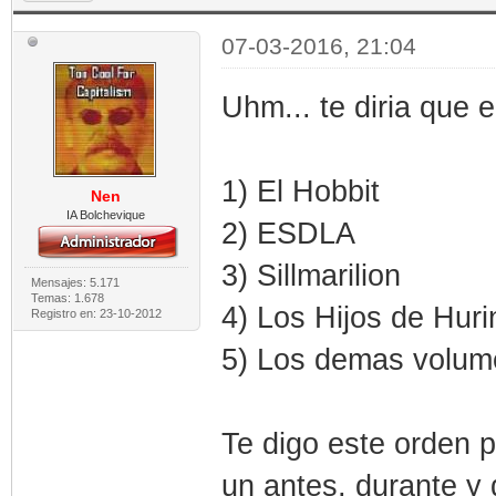
07-03-2016, 21:04
Uhm... te diria que e
1) El Hobbit
Nen
IA Bolchevique
2) ESDLA
3) Sillmarilion
Mensajes: 5.171
Temas: 1.678
4) Los Hijos de Huri
Registro en: 23-10-2012
5) Los demas volum
Te digo este orden p
un antes, durante y