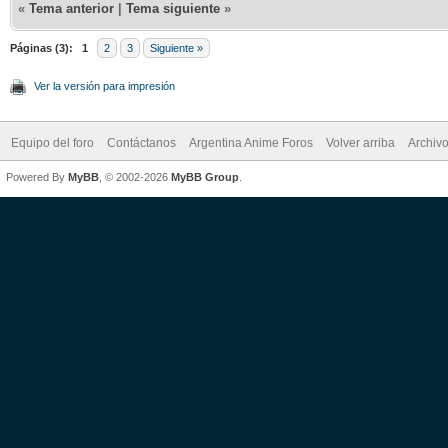
«
Tema anterior
|
Tema siguiente
»
Páginas (3):
1
2
3
Siguiente »
Ver la versión para impresión
Equipo del foro
Contáctanos
Argentina Anime Foros
Volver arriba
Archiv
Powered By
MyBB
, © 2002-2026
MyBB Group
.