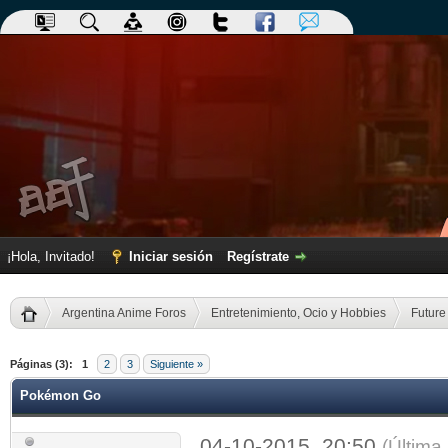
¡Hola, Invitado!
Iniciar sesión
Regístrate
Argentina Anime Foros
Entretenimiento, Ocio y Hobbies
Future
dia
Páginas (3):
1
2
3
Siguiente »
Pokémon Go
04-10-2015, 20:50
(Última