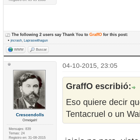
The following 2 users say Thank You to
GraffO
for this post:
•
jncrash
,
Lapraswithagun
WWW
Buscar
04-10-2015, 23:05
GraffO escribió:
Eso quiere decir qu
Tentacruel o un Wa
Crescendolls
Omeigah!
Mensajes: 839
Temas: 24
Registro en: 31-08-2015