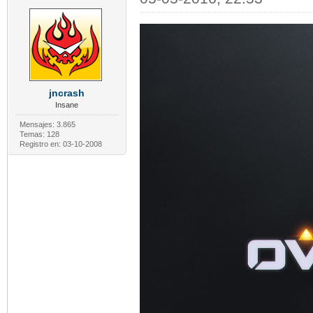
jncrash
Insane
Mensajes: 3.865
Temas: 128
Registro en: 03-10-2008