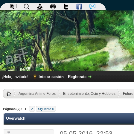
¡Hola, Invitado!
Iniciar sesión
Regístrate
Argentina Anime Foros
Entretenimiento, Ocio y Hobbies
Future
dia
Páginas (2):
1
2
Siguiente »
Overwatch
05-05-2016, 22:53