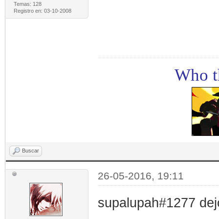
Temas: 128
Registro en: 03-10-2008
Who th
Buscar
26-05-2016, 19:11
supalupah#1277 dejo