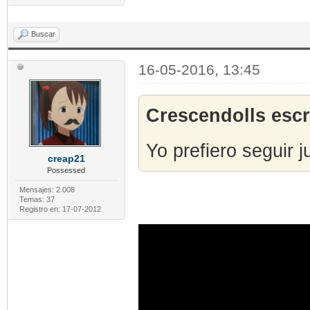
Buscar
16-05-2016, 13:45
Crescendolls escr
Yo prefiero seguir j
creap21
Possessed
Mensajes: 2.008
Temas: 37
Registro en: 17-07-2012