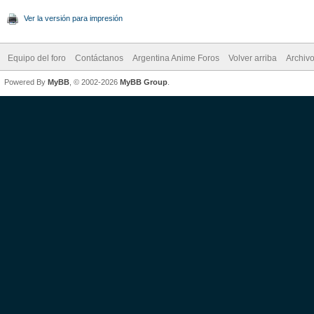
Ver la versión para impresión
Equipo del foro
Contáctanos
Argentina Anime Foros
Volver arriba
Archiv
Powered By
MyBB
, © 2002-2026
MyBB Group
.