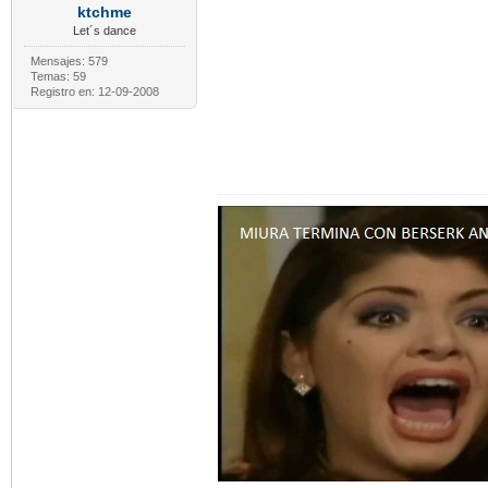
ktchme
Let´s dance
Mensajes: 579
Temas: 59
Registro en: 12-09-2008