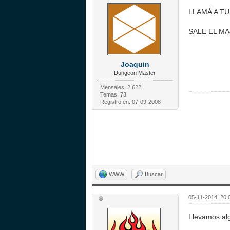
LLAMÁ A TU
SALE EL MA
Joaquin
Dungeon Master
Mensajes: 2.622
Temas: 73
Registro en: 07-09-2008
WWW
Buscar
05-11-2014, 20:
Llevamos al