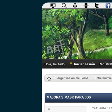
¡Hola, Invitado!
Iniciar sesión
Regístra
Argentina Anime Foros
Entretenimie
0 voto(s) - 0 Media
1
2
3
4
5
MAJORA'S MASK PARA 3DS
05-11-2014, 19: