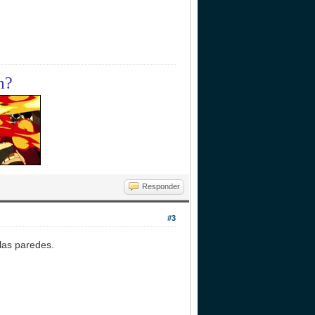
m?
Responder
#3
las paredes.