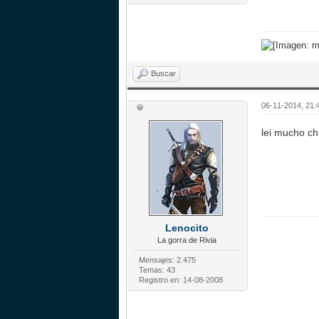
Buscar
06-11-2014, 21:
lei mucho chi
Lenocito
La gorra de Rivia
Mensajes: 2.475
Temas: 43
Registro en: 14-08-2008