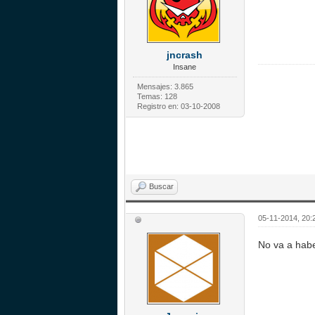
jncrash
Insane
Mensajes: 3.865
Temas: 128
Registro en: 03-10-2008
Buscar
05-11-2014, 20:
No va a habe