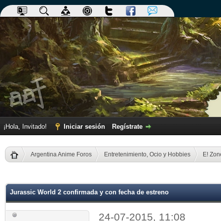
¡Hola, Invitado!
Iniciar sesión
Regístrate
Argentina Anime Foros
Entretenimiento, Ocio y Hobbies
E! Zon
dia
Jurassic World 2 confirmada y con fecha de estreno
24-07-2015, 11:08