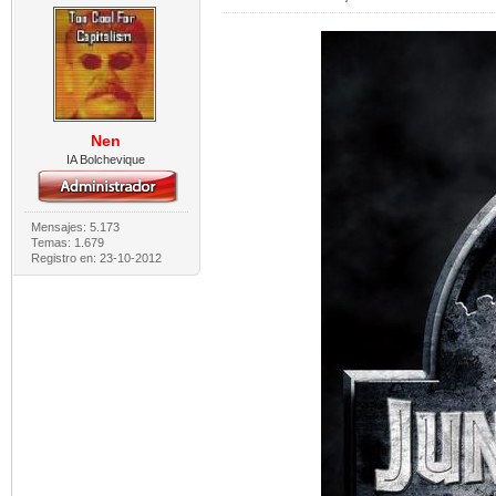
Nen
IA Bolchevique
Mensajes: 5.173
Temas: 1.679
Registro en: 23-10-2012