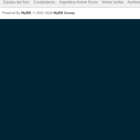
Equipo del foro
Contáctanos
Argentina Anime Foros
Volver arriba
Archiv
Powered By
MyBB
, © 2002-2026
MyBB Group
.