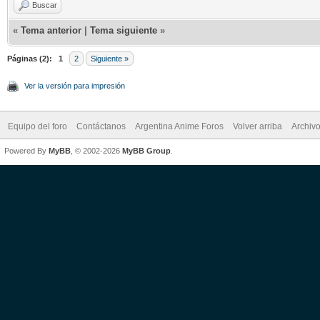
Buscar
«
Tema anterior
|
Tema siguiente
»
Páginas (2):
1
2
Siguiente »
Ver la versión para impresión
Equipo del foro
Contáctanos
Argentina Anime Foros
Volver arriba
Archiv
Powered By
MyBB
, © 2002-2026
MyBB Group
.