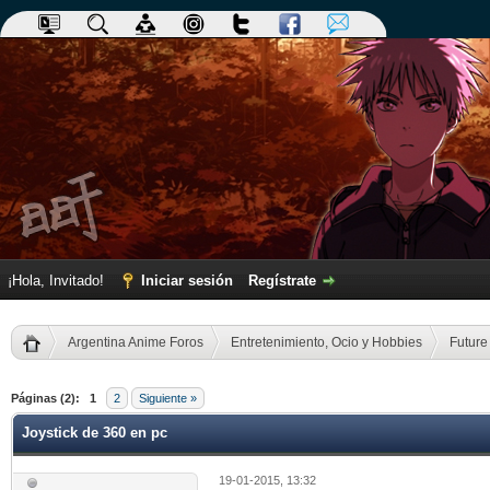
¡Hola, Invitado!
Iniciar sesión
Regístrate
Argentina Anime Foros
Entretenimiento, Ocio y Hobbies
Future
dia
Páginas (2):
1
2
Siguiente »
Joystick de 360 en pc
19-01-2015, 13:32