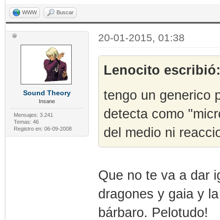
WWW
Buscar
20-01-2015, 01:38
Lenocito escribió
tengo un generico 
Sound Theory
Insane
detecta como "micr
Mensajes: 3.241
Temas: 46
del medio ni reacci
Registro en: 06-09-2008
Que no te va a dar i
dragones y gaia y l
bárbaro. Pelotudo!