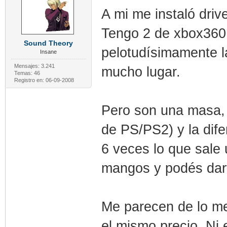
A mi me instaló dri
Tengo 2 de xbox360,
Sound Theory
pelotudísimamente la
Insane
Mensajes: 3.241
mucho lugar.
Temas: 46
Registro en: 06-09-2008
Pero son una masa, 
de PS/PS2) y la dif
6 veces lo que sale
mangos y podés dar
Me parecen de lo mej
el mismo precio. Ni 