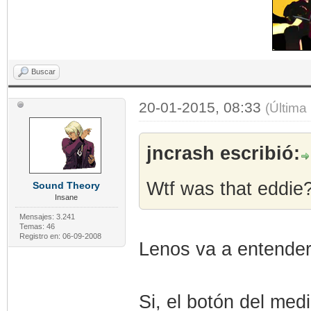
Buscar
20-01-2015, 08:33
(Última
jncrash escribió:
Wtf was that eddie
Sound Theory
Insane
Mensajes: 3.241
Temas: 46
Registro en: 06-09-2008
Lenos va a entender
Si, el botón del med