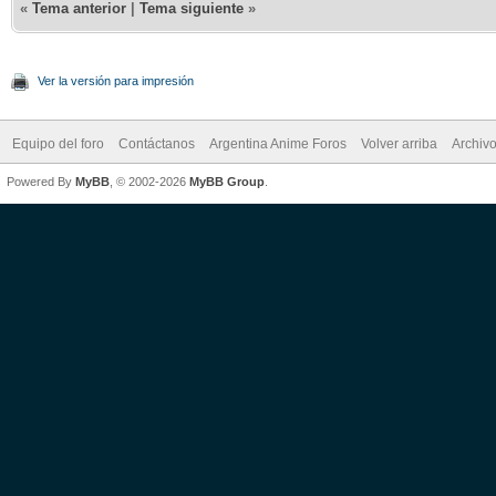
«
Tema anterior
|
Tema siguiente
»
Ver la versión para impresión
Equipo del foro
Contáctanos
Argentina Anime Foros
Volver arriba
Archiv
Powered By
MyBB
, © 2002-2026
MyBB Group
.