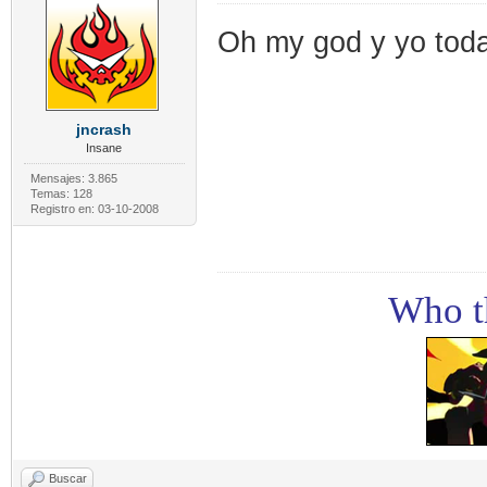
Oh my god y yo todav
jncrash
Insane
Mensajes: 3.865
Temas: 128
Registro en: 03-10-2008
Who th
Buscar