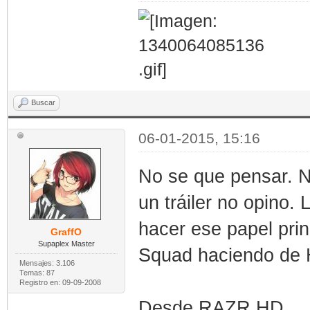
Buscar
06-01-2015, 15:16
No se que pensar. No
un tráiler no opino. 
hacer ese papel prin
GraffO
Supaplex Master
Squad haciendo de 
Mensajes: 3.106
Temas: 87
Registro en: 09-09-2008
Desde RAZR HD