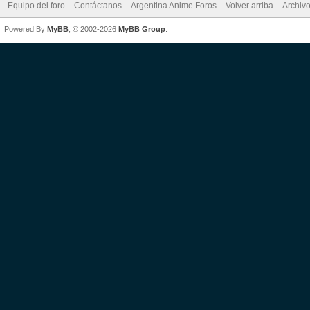
Equipo del foro
Contáctanos
Argentina Anime Foros
Volver arriba
Archiv
Powered By
MyBB
, © 2002-2026
MyBB Group
.