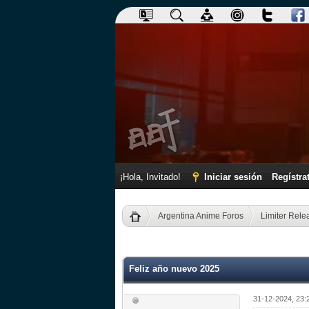
¡Hola, Invitado!
Iniciar sesión
Regístra
Argentina Anime Foros
Limiter Rele
0 voto(s) - 0 Media
1
2
3
4
5
Feliz año nuevo 2025
31-12-2024, 23: