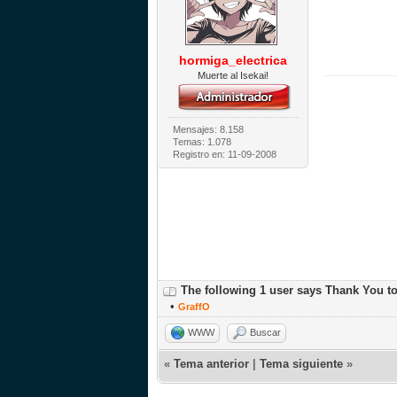
hormiga_electrica
Muerte al Isekai!
Mensajes: 8.158
Temas: 1.078
Registro en: 11-09-2008
The following 1 user says Thank You t
•
GraffO
WWW
Buscar
«
Tema anterior
|
Tema siguiente
»