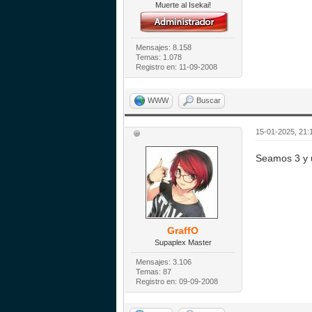
Muerte al Isekai!
Mensajes: 8.158
Temas: 1.078
Registro en: 11-09-2008
WWW
Buscar
15-01-2025, 21:
Seamos 3 y 
GraffO
Supaplex Master
Mensajes: 3.106
Temas: 87
Registro en: 09-09-2008