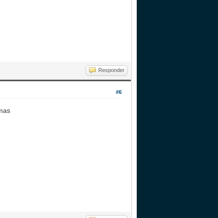
Responder
#6
 mas