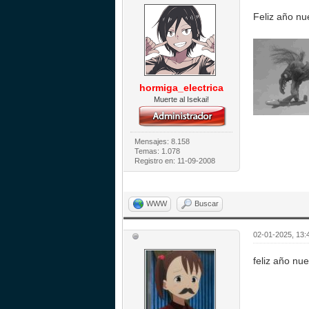
Feliz año n
hormiga_electrica
Muerte al Isekai!
Mensajes: 8.158
Temas: 1.078
Registro en: 11-09-2008
WWW
Buscar
02-01-2025, 13:
feliz año nu