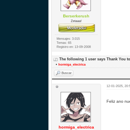
Berserkerush
Zetaaa!
Mensajes: 3.015
Temas: 65
Registro en: 13-09-2008
The following 1 user says Thank You t
•
hormiga_electrica
Buscar
12-01-2025, 20:
Feliz ano nu
hormiga_electrica