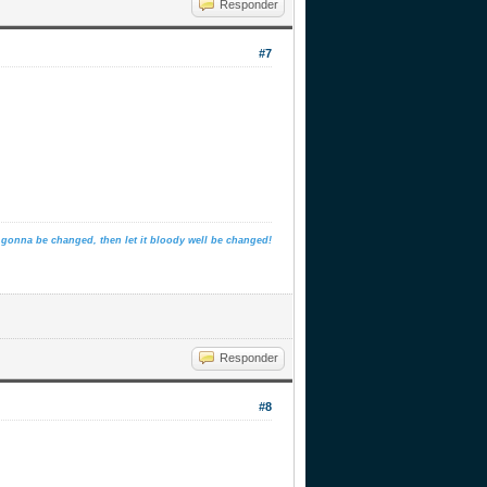
Responder
#7
is gonna be changed, then let it bloody well be changed!
Responder
#8