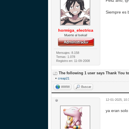
Feliz año, @
Siempre es 
hormiga_electrica
Muerte al Isekai!
Mensajes: 8.158
Temas: 1.078
Registro en: 11-09-2008
The following 1 user says Thank You t
•
creap21
WWW
Buscar
12-01-2025, 10:
ya eran solo