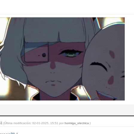
:51
(Última modificación: 02-01-2025, 15:51 por
hormiga_electrica
.)