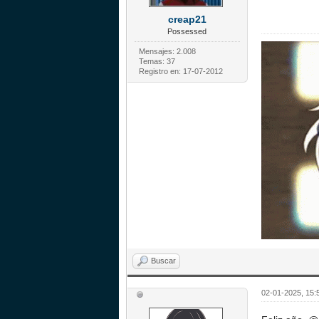
creap21
Possessed
Mensajes: 2.008
Temas: 37
Registro en: 17-07-2012
Buscar
02-01-2025, 15