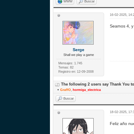
WWW
Buscar
16-02-2025, 14:
Seamos 4, y 
Serge
Shall we play a game
Mensajes: 1.745
Temas: 82
Registro en: 12-09-2008
The following 2 users say Thank You t
•
GraffO
,
hormiga_electrica
Buscar
18-02-2025, 17:
Feliz año n