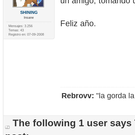
un amigo, tomando 
SHINING
Insane
Feliz año.
Mensajes: 3.256
Temas: 43
Registro en: 07-09-2008
Rebrovv:
"la gorda l
The following 1 user says