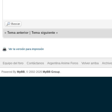
Buscar
«
Tema anterior
|
Tema siguiente
»
Ver la versión para impresión
Equipo del foro
Contáctanos
Argentina Anime Foros
Volver arriba
Archiv
Powered By
MyBB
, © 2002-2026
MyBB Group
.