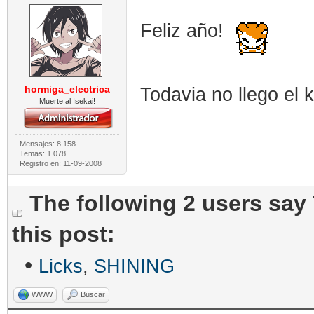
Feliz año!
hormiga_electrica
Todavia no llego el 
Muerte al Isekai!
Mensajes: 8.158
Temas: 1.078
Registro en: 11-09-2008
The following 2 users say
this post:
•
Licks
,
SHINING
WWW
Buscar