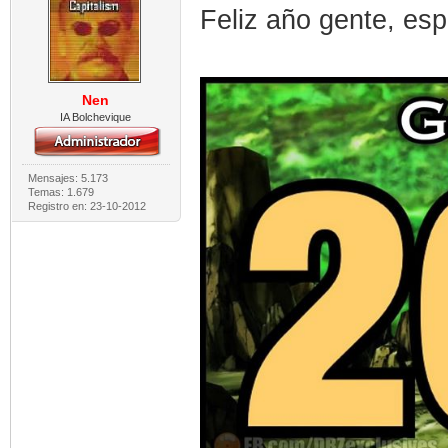
Feliz año gente, esp
Nen
IA Bolchevique
Mensajes: 5.173
Temas: 1.679
Registro en: 23-10-2012