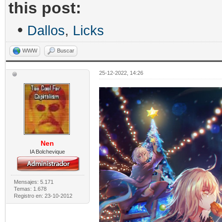
this post:
•
Dallos
,
Licks
WWW
Buscar
25-12-2022, 14:26
Nen
IA Bolchevique
Mensajes: 5.171
Temas: 1.678
Registro en: 23-10-2012