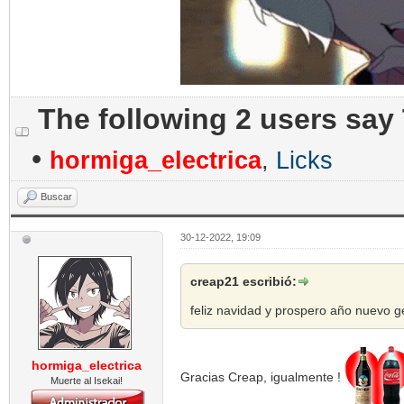
The following 2 users say
•
hormiga_electrica
,
Licks
Buscar
30-12-2022, 19:09
creap21 escribió:
feliz navidad y prospero año nuevo g
hormiga_electrica
Gracias Creap, igualmente !
Muerte al Isekai!