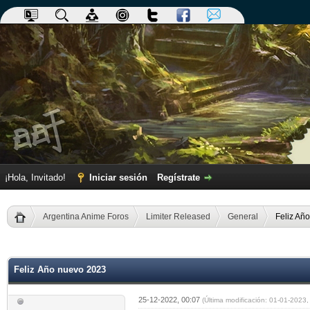
¡Hola, Invitado!
Iniciar sesión
Regístrate
Argentina Anime Foros
Limiter Released
General
Feliz Añ
dia
Feliz Año nuevo 2023
25-12-2022, 00:07
(Última modificación: 01-01-2023