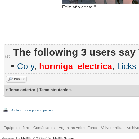
Feliz año gente!!!
The following 3 users say
•
Coty
,
hormiga_electrica
,
Licks
Buscar
«
Tema anterior
|
Tema siguiente
»
Ver la versión para impresión
Equipo del foro
Contáctanos
Argentina Anime Foros
Volver arriba
Archiv
Powered By
MyBB
, © 2002-2026
MyBB Group
.