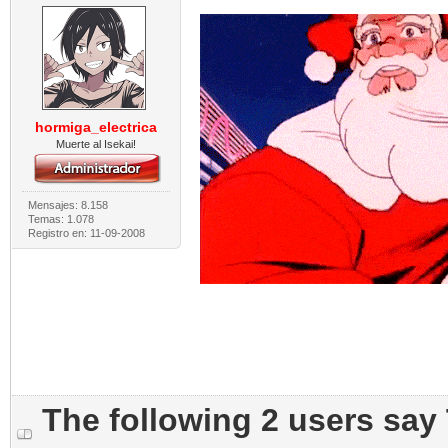
hormiga_electrica
Muerte al Isekai!
Mensajes: 8.158
Temas: 1.078
Registro en: 11-09-2008
The following 2 users say