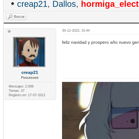
•
creap21
,
Dallos
,
hormiga_elect
Buscar
30-12-2022, 15:44
feliz navidad y prospero año nuevo gen
creap21
Possessed
Mensajes: 2.008
Temas: 37
Registro en: 17-07-2012