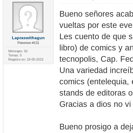
Bueno señores acabo
vueltas por este eve
Les cuento de que se
Lapraswithagun
Pokemon #131
libro) de comics y a
Mensajes: 92
Temas: 5
tecnopolis, Cap. Fed
Registro en: 18-05-2015
Una variedad increí
comics (entelequia, 
stands de editoras o 
Gracias a dios no v
Bueno prosigo a deja