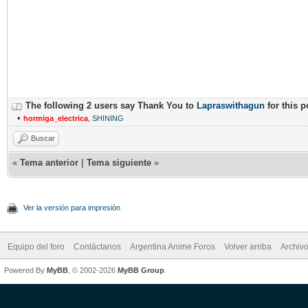
The following 2 users say Thank You to
Lapraswithagun
for this p
•
hormiga_electrica
,
SHINING
Buscar
«
Tema anterior
|
Tema siguiente
»
Ver la versión para impresión
Equipo del foro
Contáctanos
Argentina Anime Foros
Volver arriba
Archiv
Powered By
MyBB
, © 2002-2026
MyBB Group
.