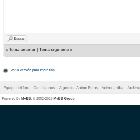
Buscar
«
Tema anterior
|
Tema siguiente
»
Ver la versión para impresión
Equipo del foro
Contáctanos
Argentina Anime Foros
Volver arriba
Archiv
Powered By
MyBB
, © 2002-2026
MyBB Group
.