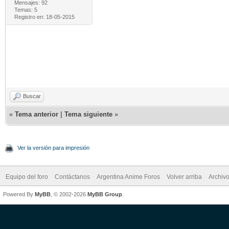
Mensajes: 92
Temas: 5
Registro en: 18-05-2015
Buscar
«
Tema anterior
|
Tema siguiente
»
Ver la versión para impresión
Equipo del foro
Contáctanos
Argentina Anime Foros
Volver arriba
Archiv
Powered By
MyBB
, © 2002-2026
MyBB Group
.