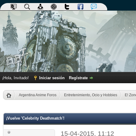
¡Hola, Invitado!
Iniciar sesión
Regístrate
Argentina Anime Foros
Entretenimiento, Ocio y Hobbies
E! Zon
dia
¡Vuelve 'Celebrity Deathmatch'!
15-04-2015, 11:12