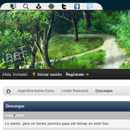
¡Hola, Invitado!
Iniciar sesión
Regístrate
Argentina Anime Foros
Limiter Released
Descargas
Descargas
Tema
/
Autor
Lo siento, pero no tienes permiso para ver temas en este foro.